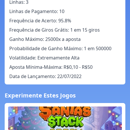
Linhas:
3
Linhas de Pagamento:
10
Frequência de Acerto:
95.8%
Frequência de Giros Grátis:
1 em 15 giros
Ganho Máximo:
25000x a aposta
Probabilidade de Ganho Máximo:
1 em 500000
Volatilidade:
Extremamente Alta
Aposta Mínima-Máxima:
R$0,10 - R$50
Data de Lançamento:
22/07/2022
Experimente Estes Jogos