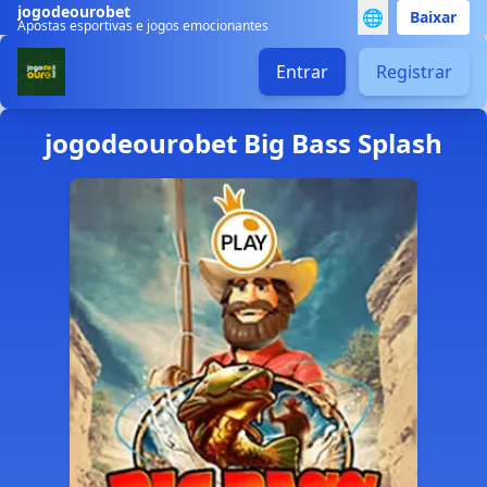
jogodeourobet
🌐
Baixar
Apostas esportivas e jogos emocionantes
Entrar
Registrar
jogodeourobet Big Bass Splash